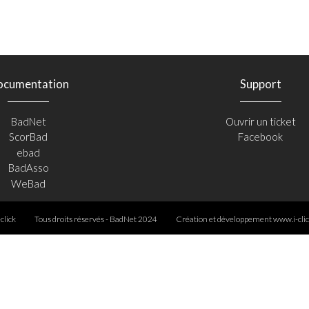
ocumentation
Support
BadNet
Ouvrir un ticket
ScorBad
Facebook
ebad
BadAsso
WeBad
-click
Tous droits réservés - BadNet 2024
Création et développement
www.i-clic