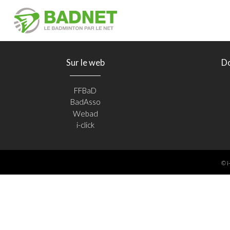
Sur le web
D
FFBaD
BadAsso
Webad
i-click
© i