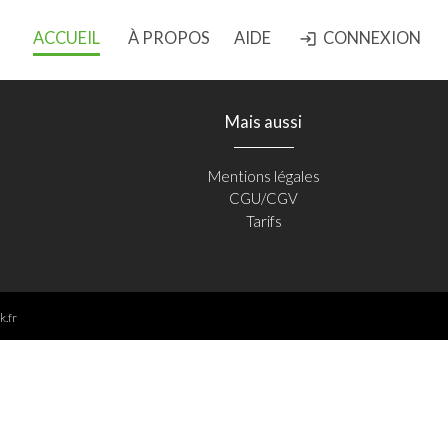
ACCUEIL
À PROPOS
AIDE
CONNEXION
login
Mais aussi
Mentions légales
CGU/CGV
Tarifs
k.fr