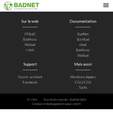
Sur le web
Documentation
FFBaD
BadNet
BadAsso
ScorBad
Webad
ebad
i-click
BadAsso
WeBad
Support
Mais aussi
Ouvrir un ticket
Mentions légales
Facebook
CGU/CGV
Tarifs
© i-click
Tous droits réservés - BadNet 2024
Création et développement
www.i-click.fr