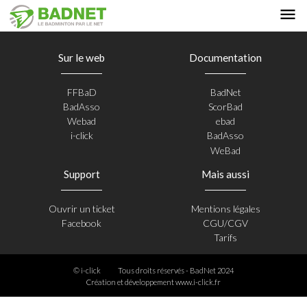
Sur le web
Documentation
FFBaD
BadNet
BadAsso
ScorBad
Webad
ebad
i-click
BadAsso
WeBad
Support
Mais aussi
Ouvrir un ticket
Mentions légales
Facebook
CGU/CGV
Tarifs
© i-click
Tous droits réservés - BadNet 2024
Création et développement
www.i-click.fr