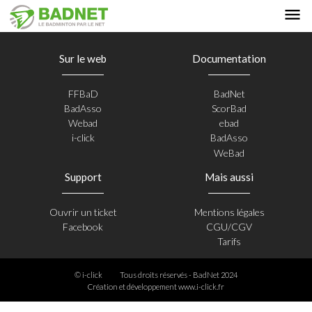
Sur le web
Documentation
FFBaD
BadNet
BadAsso
ScorBad
Webad
ebad
i-click
BadAsso
WeBad
Support
Mais aussi
Ouvrir un ticket
Mentions légales
Facebook
CGU/CGV
Tarifs
© i-click
Tous droits réservés - BadNet 2024
Création et développement
www.i-click.fr