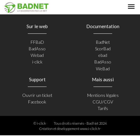
Sur le web
Documentation
FFBaD
BadNet
BadAsso
ScorBad
Webad
ebad
i-click
BadAsso
WeBad
Support
Mais aussi
Ouvrir un ticket
Mentions légales
Facebook
CGU/CGV
Tarifs
© i-click
Tous droits réservés - BadNet 2024
Création et développement
www.i-click.fr