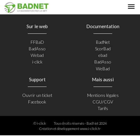
Sur le web
Documentation
FFBaD
BadNet
BadAsso
ScorBad
Webad
ebad
i-click
BadAsso
WeBad
Support
Mais aussi
Ouvrir un ticket
Mentions légales
Facebook
CGU/CGV
Tarifs
© i-click
Tous droits réservés - BadNet 2024
Création et développement
www.i-click.fr