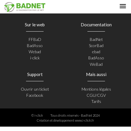
Sur le web
Documentation
FFBaD
BadNet
BadAsso
ScorBad
Webad
ebad
i-click
BadAsso
WeBad
Support
Mais aussi
Ouvrir un ticket
Mentions légales
Facebook
CGU/CGV
Tarifs
© i-click
Tous droits réservés - BadNet 2024
Création et développement
www.i-click.fr