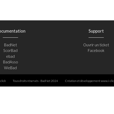
ocumentation
Support
BadNet
Ouvrir un ticket
ScorBad
Facebook
ebad
BadAsso
WeBad
-click
Tous droits réservés - BadNet 2024
Création et développement
www.i-clic