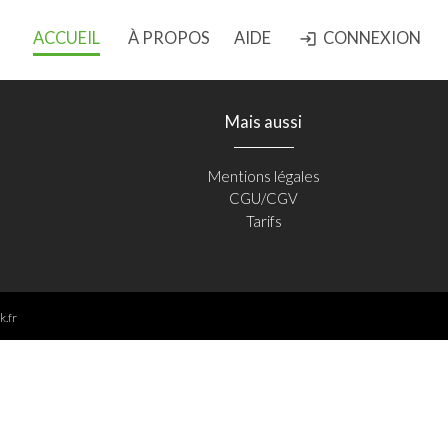
ACCUEIL
À PROPOS
AIDE
CONNEXION
login
Mais aussi
Mentions légales
CGU/CGV
Tarifs
k.fr