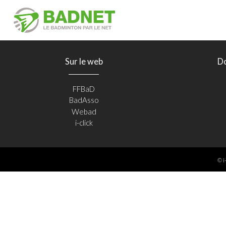
Sur le web
D
FFBaD
BadAsso
Webad
i-click
© i