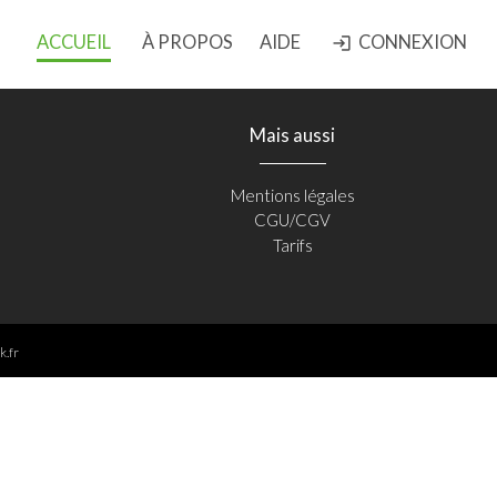
ACCUEIL
À PROPOS
AIDE
CONNEXION
login
Mais aussi
Mentions légales
CGU/CGV
Tarifs
k.fr