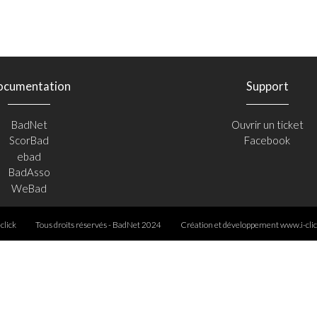
ocumentation
Support
BadNet
Ouvrir un ticket
ScorBad
Facebook
ebad
BadAsso
WeBad
-click
Tous droits réservés - BadNet 2024
Création et développement
www.i-clic