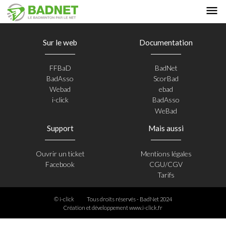
Sur le web
Documentation
FFBaD
BadNet
BadAsso
ScorBad
Webad
ebad
i-click
BadAsso
WeBad
Support
Mais aussi
Ouvrir un ticket
Mentions légales
Facebook
CGU/CGV
Tarifs
© i-click
Tous droits réservés - BadNet 2024
Création et développement
www.i-click.fr